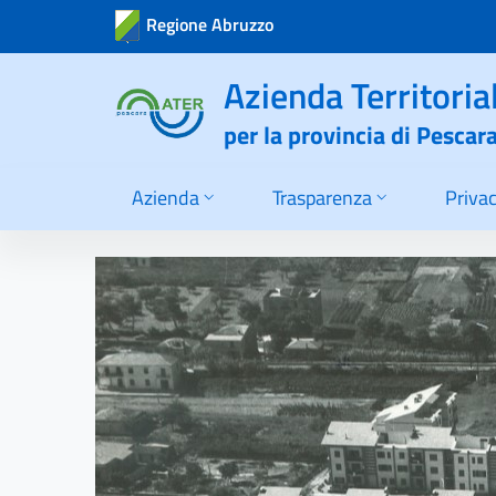
Azienda Territoria
per la provincia di Pescar
Azienda
Trasparenza
Priva