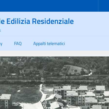
le Edilizia Residenziale
a
cy
FAQ
Appalti telematici