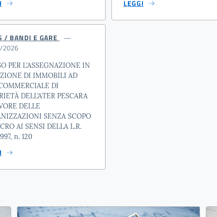
I
LEGGI
S
/
BANDI E GARE
/2026
SO PER L'ASSEGNAZIONE IN
ZIONE DI IMMOBILI AD
COMMERCIALE DI
RIETÀ DELL’ATER PESCARA
AVORE DELLE
NIZZAZIONI SENZA SCOPO
CRO AI SENSI DELLA L.R.
1997, n. 120
I