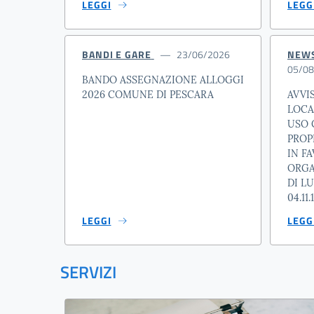
LEGGI
LEGG
BANDI E GARE
23/06/2026
NEW
05/08
BANDO ASSEGNAZIONE ALLOGGI
2026 COMUNE DI PESCARA
AVVI
LOCA
USO 
PROP
IN F
ORGA
DI LU
04.11.
LEGGI
LEGG
SERVIZI