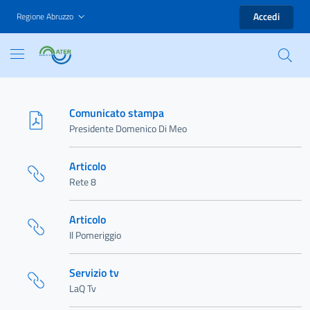
Accedi
Regione Abruzzo
Comunicato stampa
Presidente Domenico Di Meo
Articolo
Rete 8
Articolo
Il Pomeriggio
Servizio tv
LaQ Tv