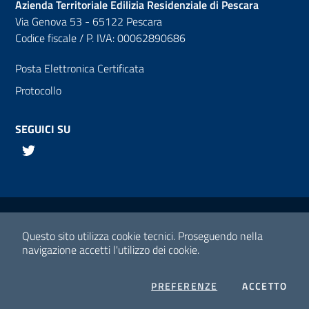
Azienda Territoriale Edilizia Residenziale di Pescara
Via Genova 53 - 65122 Pescara
Codice fiscale / P. IVA: 00062890686
Posta Elettronica Certificata
Protocollo
SEGUICI SU
Twitter
Links utili
Media policy
Questo sito utilizza cookie tecnici.
Proseguendo nella
navigazione accetti l'utilizzo dei cookie.
Note legali
Privacy policy
PREFERENZE
COOKIES
ACCETTO
I C