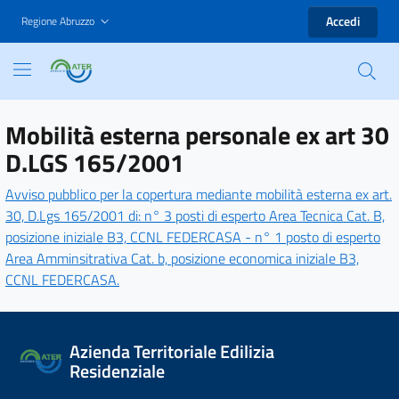
Accedi
Regione Abruzzo
Mobilità esterna personale ex art 30
D.LGS 165/2001
Avviso pubblico per la copertura mediante mobilità esterna ex art.
30, D.Lgs 165/2001 di: n° 3 posti di esperto Area Tecnica Cat. B,
posizione iniziale B3, CCNL FEDERCASA - n° 1 posto di esperto
Area Amminsitrativa Cat. b, posizione economica iniziale B3,
CCNL FEDERCASA.
Azienda Territoriale Edilizia
Residenziale