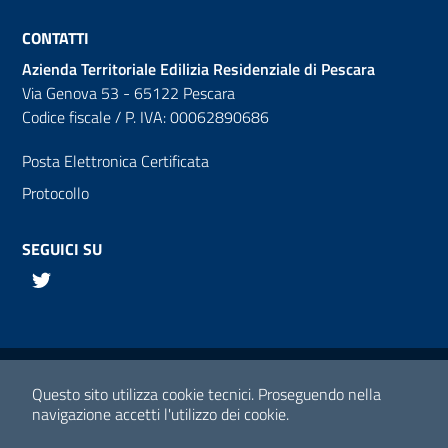
CONTATTI
Azienda Territoriale Edilizia Residenziale di Pescara
Via Genova 53 - 65122 Pescara
Codice fiscale / P. IVA: 00062890686
Posta Elettronica Certificata
Protocollo
SEGUICI SU
Twitter
Links utili
Media policy
Questo sito utilizza cookie tecnici.
Proseguendo nella
navigazione accetti l'utilizzo dei cookie.
Note legali