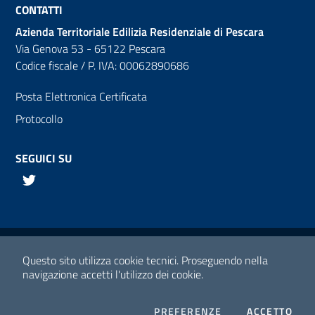
CONTATTI
Azienda Territoriale Edilizia Residenziale di Pescara
Via Genova 53 - 65122 Pescara
Codice fiscale / P. IVA: 00062890686
Posta Elettronica Certificata
Protocollo
SEGUICI SU
Twitter
Links utili
Media policy
Questo sito utilizza cookie tecnici.
Proseguendo nella
navigazione accetti l'utilizzo dei cookie.
Note legali
Privacy policy
PREFERENZE
COOKIES
ACCETTO
I C