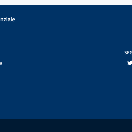
enziale
SEG
ra